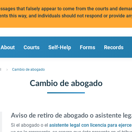
messages that falsely appear to come from the courts and de
ents this way, and individuals should not respond or provide an
About
Courts
Self-Help
Forms
Records
l
Cambio de abogado
Cambio de abogado
Aviso de retiro de abogado o asistente lega
Si el abogado o el
asistente legal con licencia para ejerce