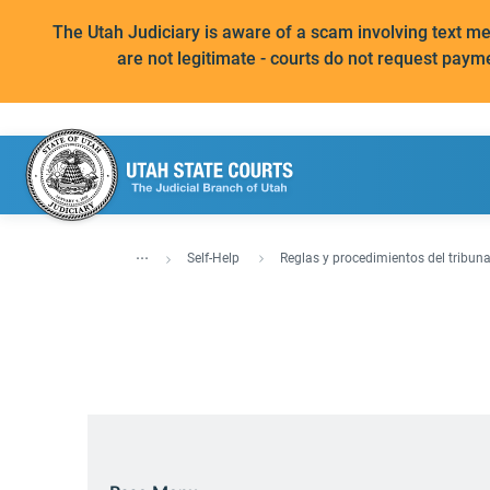
The Utah Judiciary is aware of a scam involving text 
are not legitimate - courts do not request paym
...
Self-Help
Reglas y procedimientos del tribuna