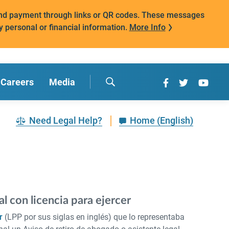
mand payment through links or QR codes. These messages
y personal or financial information.
More Info
Careers
Media
Need Legal Help?
Home (English)
l con licencia para ejercer
r
(LPP por sus siglas en inglés) que lo representaba