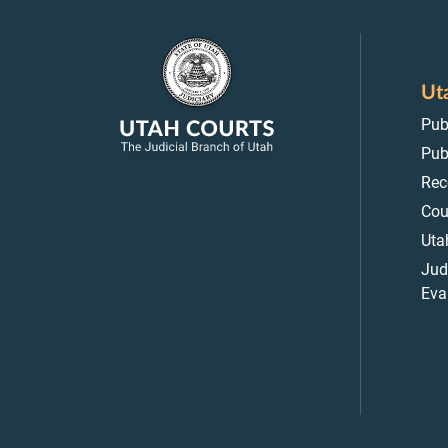
Ut
Pub
Pub
Rec
Cou
Uta
Jud
Eva